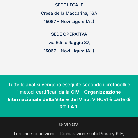
SEDE LEGALE
Crosa della Maccarina, 16A
15067 – Novi Ligure (AL)
SEDE OPERATIVA
via Edilio Raggio 87,
15067 – Novi Ligure (AL)
Tutte le analisi vengono eseguite secondo i protocolli e
i metodi certificati dalla
OIV – Organizzazione
Internazionale della Vite e del Vino
. VINOVI è parte di
RT-LAB
.
© VINOVI
Termini e condizioni
Dichiarazione sulla Privacy (UE)