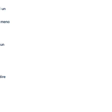
d un
 a meno
 un
dire