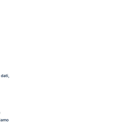
 dati,
n
liamo