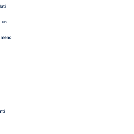
dati
d un
 a meno
nti