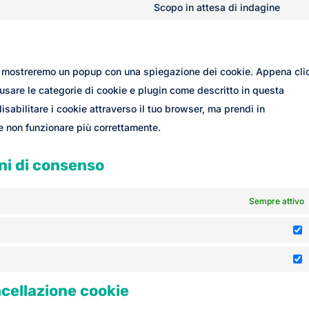
(ele
to
Scopo in attesa di indagine
ith
Con
the
ser
secu
to
com
ser
noi mostreremo un popup con una spiegazione dei cookie. Appena cli
vari
 usare le categorie di cookie e plugin come descritto in questa
isabilitare i cookie attraverso il tuo browser, ma prendi in
e non funzionare più correttamente.
oni di consenso
Sempre attivo
S
M
ncellazione cookie