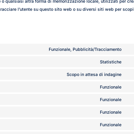
o qualsiasi altra forma di memorizzazione locale, utilizzati per cre
 tracciare l’utente su questo sito web o su diversi siti web per scopi
Funzionale, Pubblicità/Tracciamento
Con
to
Statistiche
Con
ser
to
Scopo in attesa di indagine
goo
Con
ser
rec
to
Funzionale
goo
Con
ser
anal
to
Funzionale
gdp
Con
ser
coo
to
Funzionale
wor
Con
com
ser
to
Funzionale
divi
Con
ser